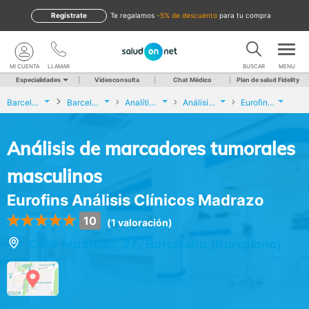
Regístrate
te regalamos
-5% de descuento
para tu compra
MI CUENTA
LLAMAR
BUSCAR
MENU
Especialidades
Videoconsulta
Chat Médico
Plan de salud Fidelity
Barcelona
Barcelona
Analíticas y Genética
Análisis de marcadores tumorales masculinos
Eurofins Análisis Clínicos Madrazo
Análisis de marcadores tumorales
masculinos
Eurofins Análisis Clínicos Madrazo
10
(1 valoración)
Calle Madrazo, 27, Barcelona (Barcelona)