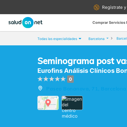
Regístrate y
Comprar Servicios
Barce
Todas las especialidades
Barcelona
Seminograma post va
Eurofins Análisis Clínicos B
0
Paseo Bonanova, 71, Barcelona