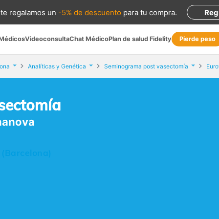
te regalamos
un
-5% de descuento
para tu compra
.
Reg
 Médicos
Videoconsulta
Chat Médico
Plan de salud Fidelity
Pierde peso
lona
Analíticas y Genética
Seminograma post vasectomía
Euro
sectomía
onanova
 (Barcelona)