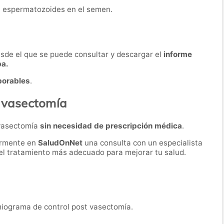
n espermatozoides en el semen.
desde el que se puede consultar y descargar el
informe
ba.
borables
.
a vasectomía
 vasectomía
sin necesidad de prescripción médica
.
ormente en
SaludOnNet
una consulta con un especialista
r el tratamiento más adecuado para mejorar tu salud.
miograma de control post vasectomía.