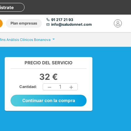
ístrate
91 217 21 93
Plan empresas
info@saludonnet.com
fins Análisis Clínicos Bonanova
PRECIO DEL SERVICIO
32 €
1
Cantidad:
Continuar con la compra