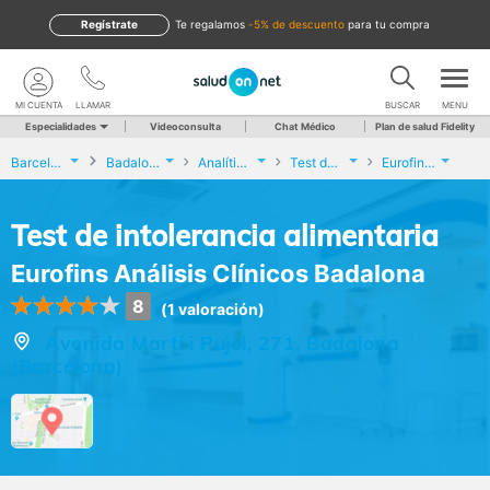
Regístrate
te regalamos
-5% de descuento
para tu compra
MI CUENTA
LLAMAR
BUSCAR
MENU
Especialidades
Videoconsulta
Chat Médico
Plan de salud Fidelity
Barcelona
Badalona
Analíticas y Genética
Test de intolerancia alimentaria
Eurofins Análisis Clínicos Badalona
Test de intolerancia alimentaria
Eurofins Análisis Clínicos Badalona
8
(1 valoración)
Avenida Martí i Pujol, 271, Badalona
(Barcelona)