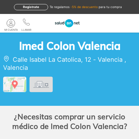
Regístrate
te regalamos
-5% de descuento
para tu compra
MI CUENTA
LLAMAR
Imed Colon Valencia
Calle Isabel La Catolica, 12
-
Valencia
,
Valencia
¿Necesitas comprar un servicio
médico de Imed Colon Valencia?