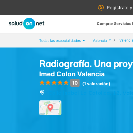
Regístrate y
Comprar Servicios
Valenci
Todas las especialidades
Valencia
Radiografía. Una proye
Imed Colon Valencia
10
(1 valoración)
Calle Isabel La Catolica, 12, Val