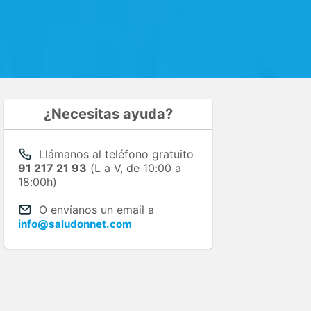
¿Necesitas ayuda?
Llámanos al teléfono gratuito
91 217 21 93
(L a V, de 10:00 a
18:00h)
O envíanos un email a
info@saludonnet.com