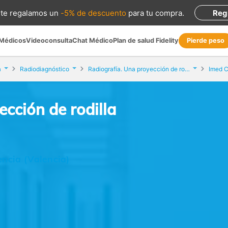
te regalamos
un
-5% de descuento
para tu compra
.
Reg
 Médicos
Videoconsulta
Chat Médico
Plan de salud Fidelity
Pierde peso
a
Radiodiagnóstico
Radiografía. Una proyección de rodilla
Imed C
cción de rodilla
encia (Valencia)