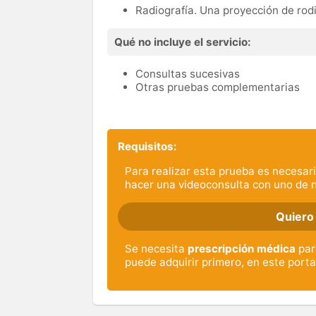
Radiografía. Una proyección de rodi
Qué no incluye el servicio:
Consultas sucesivas
Otras pruebas complementarias
Requisitos:
Para realizar esta prueba es necesari
hacer una videoconsulta con uno de 
Quiero
Se necesita
prescripción médica
para
puede adquirir primero, en este porta