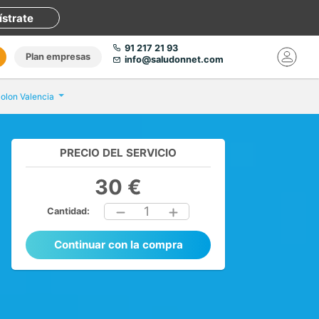
ístrate
91 217 21 93
Plan empresas
info@saludonnet.com
olon Valencia
PRECIO DEL SERVICIO
30 €
1
Cantidad:
Continuar con la compra