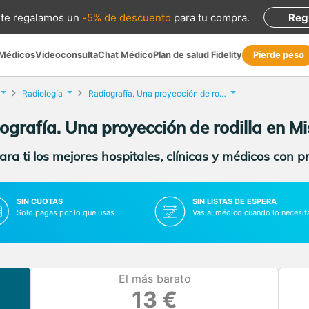
te regalamos
un
-5% de descuento
para tu compra
.
Reg
 Médicos
Videoconsulta
Chat Médico
Plan de salud Fidelity
Pierde peso
Radiología
Radiografía. Una proyección de rodilla
ografía. Una proyección de rodilla en Mi
ra ti los mejores hospitales, clínicas y médicos con p
SIN CUOTAS
SIN LISTAS DE ESPERA
Solo pagas por lo que usas
Vas al médico cuando lo necesit
El más barato
13 €