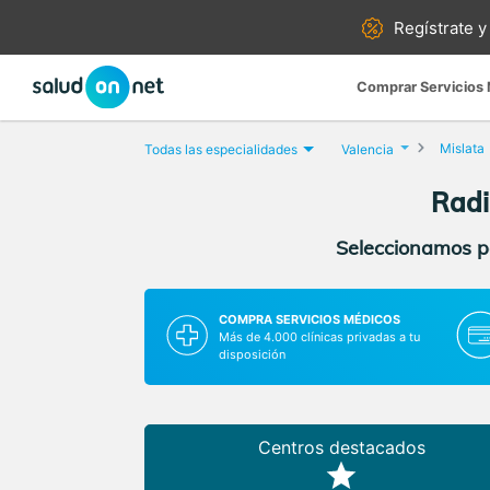
Regístrate y
Comprar Servicios
Mislata
Todas las especialidades
Valencia
Radi
Seleccionamos pa
COMPRA SERVICIOS MÉDICOS
Más de 4.000 clínicas privadas a tu
disposición
Centros destacados