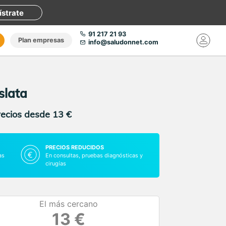
ístrate
91 217 21 93
Plan empresas
info@saludonnet.com
slata
recios desde 13 €
PRECIOS REDUCIDOS
as
En consultas, pruebas diagnósticas y
cirugías
El más cercano
13 €