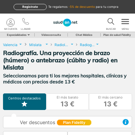
Regístrate
te regalamos
-5% de descuento
para tu compra
MI CUENTA
LLAMAR
BUSCAR
MENU
Especialidades
Videoconsulta
Chat Médico
Plan de salud Fidelity
Valencia
Mislata
Radiología
Radiografía. Una proyección de brazo (húmero) o antebrazo (cúbito y radio)
Radiografía. Una proyección de brazo
(húmero) o antebrazo (cúbito y radio) en
Mislata
Seleccionamos para ti los mejores hospitales, clínicas y
médicos con precios desde 13 €
El más barato
El más cercano
Centros destacados
13 €
13 €
Ver descuentos
Plan Fidelity