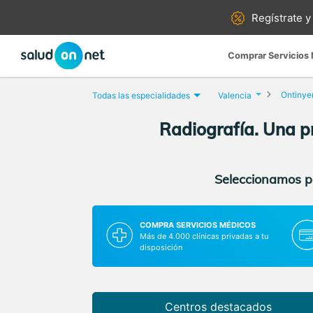
Regístrate y
Comprar Servicios
Ontinye
Todas las especialidades
Valencia
Radiografía. Una pr
Seleccionamos pa
COMPRA SERVICIOS MÉDICOS
Más de 4.000 clínicas privadas a tu
disposición
Centros destacados