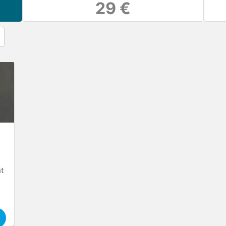
29 €
nt