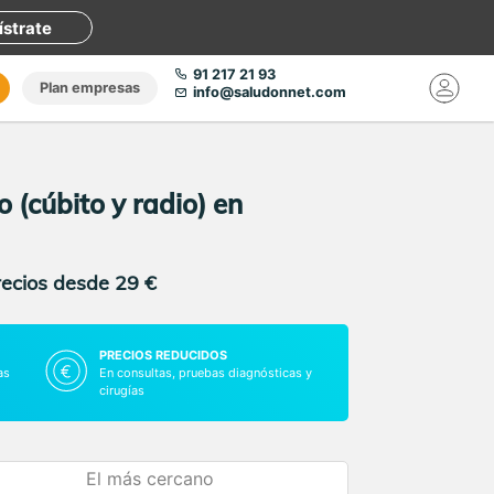
ístrate
91 217 21 93
Plan empresas
info@saludonnet.com
 (cúbito y radio) en
recios desde 29 €
PRECIOS REDUCIDOS
as
En consultas, pruebas diagnósticas y
cirugías
El más cercano