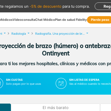
te regalamos
un
-5% de descuento
para tu compra
.
Reg
 Médicos
Videoconsulta
Chat Médico
Plan de salud Fidelity
Pierde peso
nt
Radiología
Radiografía. Una proyección de brazo (húmero) o antebrazo (cúbito y radio)
oyección de brazo (húmero) o antebrazo
Ontinyent
ra ti los mejores hospitales, clínicas y médicos con p
SIN CUOTAS
SIN LISTAS DE ESPERA
Solo pagas por lo que usas
Vas al médico cuando lo necesit
El más barato