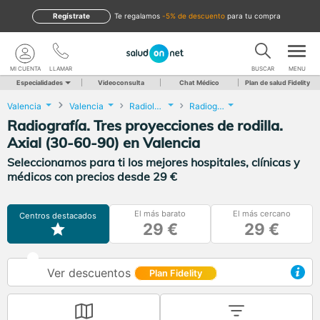
Regístrate
te regalamos
-5% de descuento
para tu compra
MI CUENTA
LLAMAR
BUSCAR
MENU
Especialidades
Videoconsulta
Chat Médico
Plan de salud Fidelity
Valencia
Valencia
Radiología
Radiografía. Tres proyecciones de rodilla. Axial (30-60-90)
Radiografía. Tres proyecciones de rodilla.
Axial (30-60-90) en Valencia
Seleccionamos para ti los mejores hospitales, clínicas y
médicos con precios desde 29 €
El más barato
El más cercano
Centros destacados
29 €
29 €
Ver descuentos
Plan Fidelity