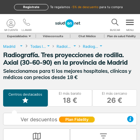
Regístrate
te regalamos
-5% de descuento
para tu compra
MI CUENTA
LLAMAR
BUSCAR
MENU
Especialidades
Videoconsulta
Chat Médico
Plan de salud Fidelity
Madrid
Todas las localidades
Radiología
Radiografía. Tres proyecciones de rodilla. Axial (30-60-90)
Radiografía. Tres proyecciones de rodilla.
Axial (30-60-90) en la provincia de Madrid
Seleccionamos para ti los mejores hospitales, clínicas y
médicos con precios desde 18 €
El más barato
El más cercano
Centros destacados
18 €
26 €
Ver descuentos
Plan Fidelity