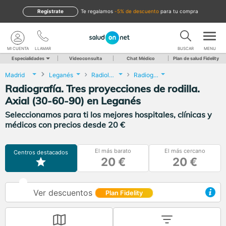
Regístrate
te regalamos
-5% de descuento
para tu compra
MI CUENTA
LLAMAR
BUSCAR
MENU
Especialidades
Videoconsulta
Chat Médico
Plan de salud Fidelity
Madrid
Leganés
Radiología
Radiografía. Tres proyecciones de rodilla. Axial (30-60-90)
Radiografía. Tres proyecciones de rodilla.
Axial (30-60-90) en Leganés
Seleccionamos para ti los mejores hospitales, clínicas y
médicos con precios desde 20 €
El más barato
El más cercano
Centros destacados
20 €
20 €
Ver descuentos
Plan Fidelity