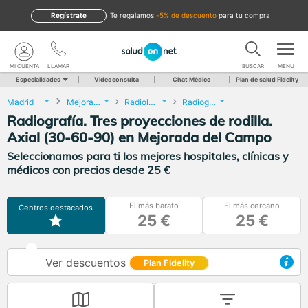
Regístrate
te regalamos
-5% de descuento
para tu compra
MI CUENTA
LLAMAR
BUSCAR
MENU
Especialidades
Videoconsulta
Chat Médico
Plan de salud Fidelity
Madrid
Mejorada del Campo
Radiología
Radiografía. Tres proyecciones de rodilla. Axial (30-60-90)
Radiografía. Tres proyecciones de rodilla.
Axial (30-60-90) en Mejorada del Campo
Seleccionamos para ti los mejores hospitales, clínicas y
médicos con precios desde 25 €
El más barato
El más cercano
Centros destacados
25 €
25 €
Ver descuentos
Plan Fidelity