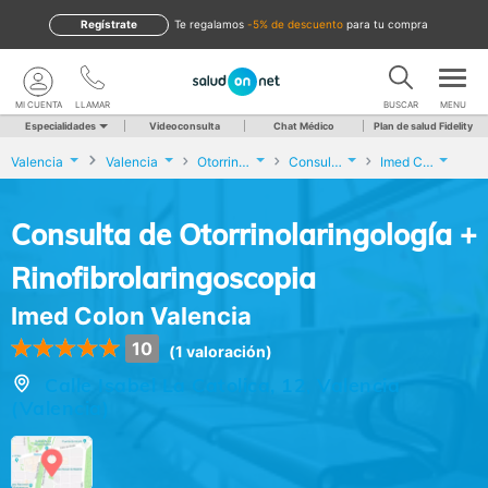
Regístrate
te regalamos
-5% de descuento
para tu compra
MI CUENTA
LLAMAR
BUSCAR
MENU
Especialidades
Videoconsulta
Chat Médico
Plan de salud Fidelity
Valencia
Valencia
Otorrinolaringología
Consulta de Otorrinolaringología + Rinofibrolaringoscopia
Imed Colon Valencia
Consulta de Otorrinolaringología +
Rinofibrolaringoscopia
Imed Colon Valencia
10
(1 valoración)
Calle Isabel La Catolica, 12, Valencia
(Valencia)