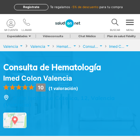
Regístrate
te regalamos
-5% de descuento
para tu compra
MI CUENTA
LLAMAR
BUSCAR
MENU
Especialidades
Videoconsulta
Chat Médico
Plan de salud Fidelity
Valencia
Valencia
Hematología
Consulta de Hematología
Imed Colon Valencia
Consulta de Hematología
Imed Colon Valencia
10
(1 valoración)
Calle Isabel La Catolica, 12, Valencia
(Valencia)