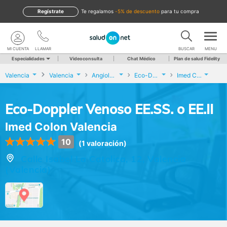
Regístrate
te regalamos
-5% de descuento
para tu compra
MI CUENTA
LLAMAR
BUSCAR
MENU
Especialidades
Videoconsulta
Chat Médico
Plan de salud Fidelity
Valencia
Valencia
Angiología y Cirugía Vascular
Eco-Doppler Venoso EE.SS. o EE.II
Imed Colon Valencia
Eco-Doppler Venoso EE.SS. o EE.II
Imed Colon Valencia
10
(1 valoración)
Calle Isabel La Catolica, 12, Valencia
(Valencia)