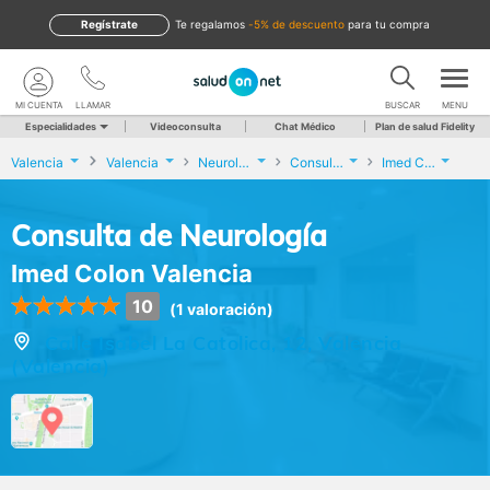
Regístrate
te regalamos
-5% de descuento
para tu compra
MI CUENTA
LLAMAR
BUSCAR
MENU
Especialidades
Videoconsulta
Chat Médico
Plan de salud Fidelity
Valencia
Valencia
Neurología
Consulta de Neurología
Imed Colon Valencia
Consulta de Neurología
Imed Colon Valencia
10
(1 valoración)
Calle Isabel La Catolica, 12, Valencia
(Valencia)