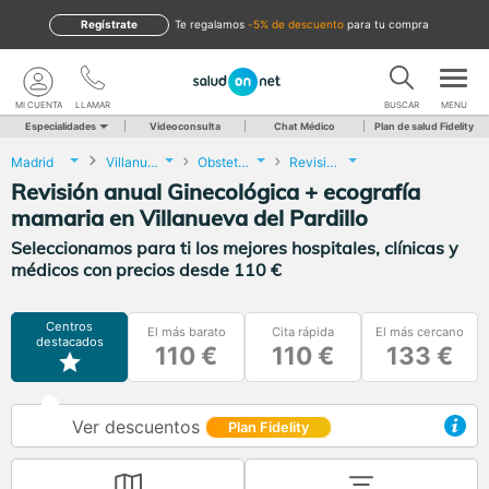
Regístrate
te regalamos
-5% de descuento
para tu compra
MI CUENTA
LLAMAR
BUSCAR
MENU
Especialidades
Videoconsulta
Chat Médico
Plan de salud Fidelity
Madrid
Villanueva del Pardillo
Obstetricia y Ginecología
Revisión anual Ginecológica + ecografía mamaria
Revisión anual Ginecológica + ecografía
mamaria en Villanueva del Pardillo
Seleccionamos para ti los mejores hospitales, clínicas y
médicos con precios desde 110 €
Centros
El más barato
Cita rápida
El más cercano
destacados
110 €
110 €
133 €
Ver descuentos
Plan Fidelity