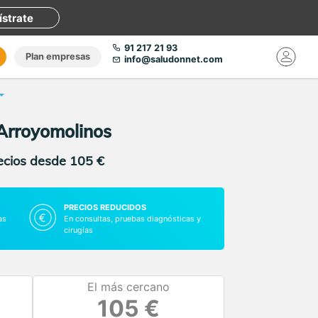
ístrate
91 217 21 93
Plan empresas
info@saludonnet.com
 Arroyomolinos
recios desde 105 €
PRECIOS REDUCIDOS
as
En consultas, pruebas diagnósticas y
cirugías
El más cercano
105 €