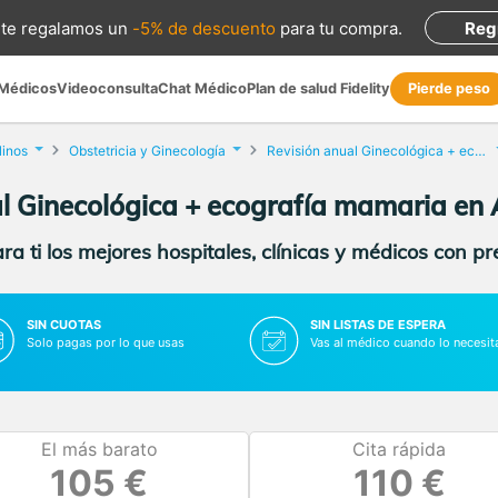
te regalamos
un
-5% de descuento
para tu compra
.
Reg
 Médicos
Videoconsulta
Chat Médico
Plan de salud Fidelity
Pierde peso
linos
Obstetricia y Ginecología
Revisión anual Ginecológica + ecografía mamaria
l Ginecológica + ecografía mamaria en
a ti los mejores hospitales, clínicas y médicos con p
SIN CUOTAS
SIN LISTAS DE ESPERA
Solo pagas por lo que usas
Vas al médico cuando lo necesit
El más barato
Cita rápida
105 €
110 €