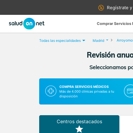
Regístrate y
Comprar Servicios
Arroyomo
Todas las especialidades
Madrid
Revisión anua
Seleccionamos par
COMPRA SERVICIOS MÉDICOS
Más de 4.000 clínicas privadas a tu
disposición
Centros destacados