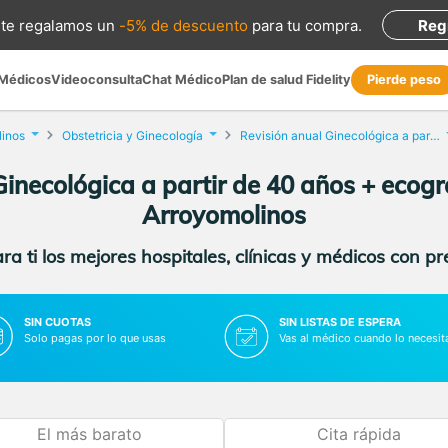
te regalamos
un
-5% de descuento
para tu compra
.
Reg
 Médicos
Videoconsulta
Chat Médico
Plan de salud Fidelity
Pierde peso
linos
Obstetricia y Ginecología
Revisión anual Ginecológica a partir de 40 años + ecografía mamaria
Ginecológica a partir de 40 años + ecog
Arroyomolinos
a ti los mejores hospitales, clínicas y médicos con p
SIN CUOTAS
SIN LISTAS DE ESPERA
Solo pagas por lo que usas
Vas al médico cuando lo necesit
El más barato
Cita rápida