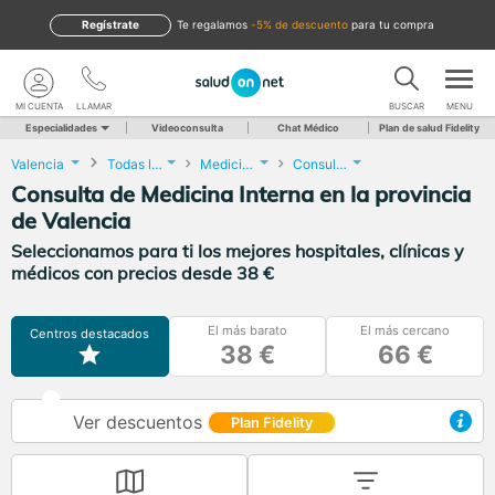
Regístrate
te regalamos
-5% de descuento
para tu compra
MI CUENTA
LLAMAR
BUSCAR
MENU
Especialidades
Videoconsulta
Chat Médico
Plan de salud Fidelity
Valencia
Todas las localidades
Medicina Interna
Consulta de Medicina Interna
Consulta de Medicina Interna en la provincia
de Valencia
Seleccionamos para ti los mejores hospitales, clínicas y
médicos con precios desde 38 €
El más barato
El más cercano
Centros destacados
38 €
66 €
Ver descuentos
Plan Fidelity