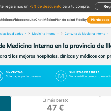
te regalamos
un
-5% de descuento
para tu compra
.
Reg
 Médicos
Videoconsulta
Chat Médico
Plan de salud Fidelity
Pierde peso
s las localidades
Medicina Interna
Consulta de Medicina Interna
e Medicina Interna en la provincia de Il
ra ti los mejores hospitales, clínicas y médicos con p
SIN CUOTAS
SIN LISTAS DE ESPERA
Solo pagas por lo que usas
Vas al médico cuando lo necesit
El más barato
47 €