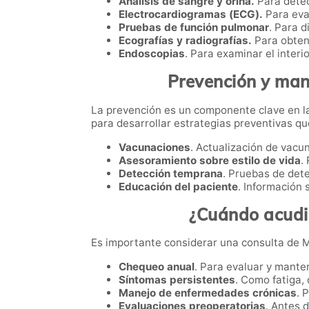
Análisis de sangre y orina.
Para detec
Electrocardiogramas (ECG).
Para eval
Pruebas de función pulmonar
. Para 
Ecografías y radiografías.
Para obten
Endoscopias
. Para examinar el interi
Prevención y man
La prevención es un componente clave en la 
para desarrollar estrategias preventivas qu
Vacunaciones
. Actualización de vacu
Asesoramiento sobre estilo de vida
.
Detección temprana
. Pruebas de det
Educación del paciente
. Información
¿Cuándo acudir
Es importante considerar una consulta de Me
Chequeo anual
. Para evaluar y manten
Síntomas persistentes
. Como fatiga,
Manejo de enfermedades crónicas
. 
Evaluaciones preoperatorias
. Antes 