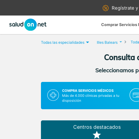
Regístrate y
Comprar Servicios
Toda
Todas las especialidades
Illes Balears
Consulta d
Seleccionamos pa
COMPRA SERVICIOS MÉDICOS
Más de 4.000 clínicas privadas a tu
disposición
Centros destacados