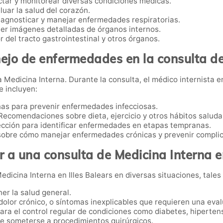
tar y monitorear diversas condiciones médicas.
uar la salud del corazón.
diagnosticar y manejar enfermedades respiratorias.
er imágenes detalladas de órganos internos.
or del tracto gastrointestinal y otros órganos.
ejo de enfermedades en la consulta de
Medicina Interna. Durante la consulta, el médico internista en
e incluyen:
nas para prevenir enfermedades infecciosas.
 Recomendaciones sobre dieta, ejercicio y otros hábitos saluda
ección para identificar enfermedades en etapas tempranas.
 sobre cómo manejar enfermedades crónicas y prevenir compli
 a una consulta de Medicina Interna en
dicina Interna en Illes Balears en diversas situaciones, tales
er la salud general.
 dolor crónico, o síntomas inexplicables que requieren una eva
Para el control regular de condiciones como diabetes, hiperte
de someterse a procedimientos quirúrgicos.