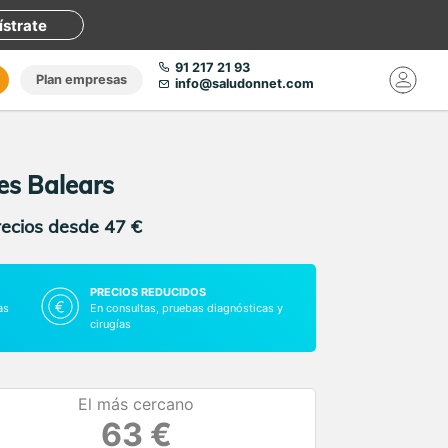
ístrate
91 217 21 93
Plan empresas
info@saludonnet.com
les Balears
recios desde 47 €
PRECIOS REDUCIDOS
as
En consultas, pruebas diagnósticas y
cirugías
El más cercano
63 €