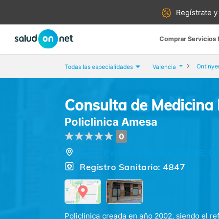
Regístrate y
Comprar Servicios
Ontinye
Todas las especialidades
Valencia
Consulta de Medicina 
Policlinica Amesa
0
Calle Pintor Segrelles, 53-55, O
Registro Sanitario: 4847
Policlinica creada en año 2002, siendo el r