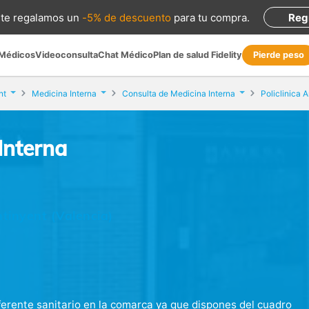
te regalamos
un
-5% de descuento
para tu compra
.
Reg
 Médicos
Videoconsulta
Chat Médico
Plan de salud Fidelity
Pierde peso
nt
Medicina Interna
Consulta de Medicina Interna
Policlinica 
Interna
ntinyent (Valencia)
eferente sanitario en la comarca ya que dispones del cuadro