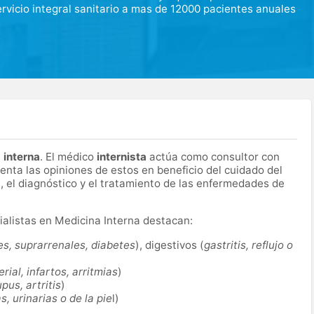
rvicio integral sanitario a mas de 12000 pacientes anuales
 interna
. El médico
internista
actúa como consultor con
enta las opiniones de estos en beneficio del cuidado del
 el diagnóstico y el tratamiento de las enfermedades de
cialistas en Medicina Interna destacan:
des, suprarrenales, diabetes
), digestivos (
gastritis, reflujo o
rial, infartos, arritmias
)
upus, artritis
)
s, urinarias o de la pie
l)