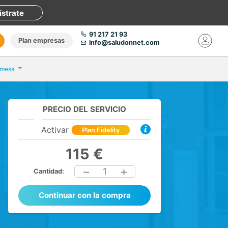
ístrate
91 217 21 93
Plan empresas
info@saludonnet.com
Amesa
PRECIO DEL SERVICIO
Activar
Plan Fidelity
115 €
1
Cantidad:
Continuar con la compra