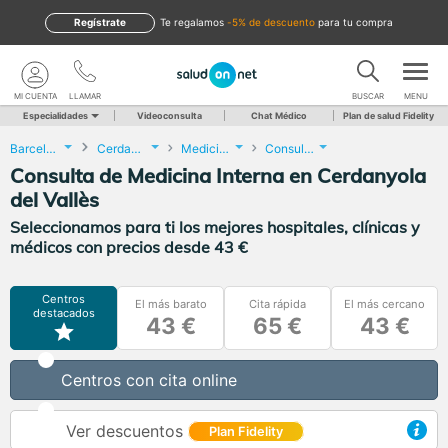
Regístrate
te regalamos
-5% de descuento
para tu compra
MI CUENTA
LLAMAR
BUSCAR
MENU
Especialidades
Videoconsulta
Chat Médico
Plan de salud Fidelity
Barcelona
Cerdanyola del Vallès
Medicina Interna
Consulta de Medicina Interna
Consulta de Medicina Interna en Cerdanyola
del Vallès
Seleccionamos para ti los mejores hospitales, clínicas y
médicos con precios desde 43 €
Centros
El más barato
Cita rápida
El más cercano
destacados
43 €
65 €
43 €
Centros con cita online
Ver descuentos
Plan Fidelity