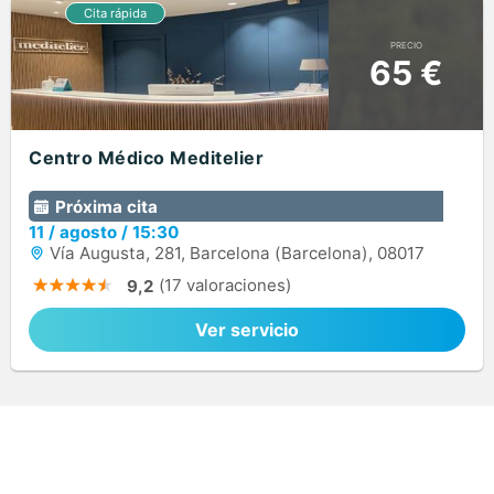
PRECIO
65 €
Centro Médico Meditelier
Próxima cita
11
/
agosto
/
15:30
Vía Augusta, 281, Barcelona (Barcelona), 08017
(17 valoraciones)
9,2
Ver servicio