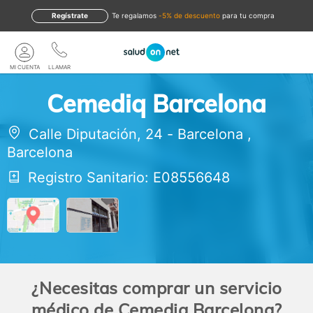
Regístrate
te regalamos
-5% de descuento
para tu compra
MI CUENTA
LLAMAR
Cemediq Barcelona
Calle Diputación, 24
-
Barcelona
,
Barcelona
Registro Sanitario: E08556648
¿Necesitas comprar un servicio
médico de Cemediq Barcelona?