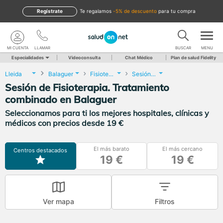
Regístrate
te regalamos
-5% de descuento
para tu compra
MI CUENTA
LLAMAR
BUSCAR
MENU
Especialidades
Videoconsulta
Chat Médico
Plan de salud Fidelity
Lleida
Balaguer
Fisioterapia
Sesión de Fisioterapia. Tratamiento combinado
Sesión de Fisioterapia. Tratamiento
combinado en Balaguer
Seleccionamos para ti los mejores hospitales, clínicas y
médicos con precios desde 19 €
El más barato
El más cercano
Centros destacados
19 €
19 €
Ver mapa
Filtros