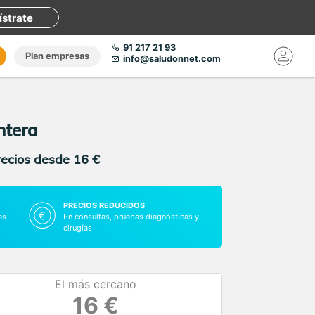
ístrate
91 217 21 93
Plan empresas
info@saludonnet.com
ntera
recios desde 16 €
PRECIOS REDUCIDOS
as
En consultas, pruebas diagnósticas y
cirugías
El más cercano
16 €