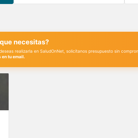
 que necesitas?
y deseas realizarla en SaludOnNet, solicítanos presupuesto sin compro
 en tu email.