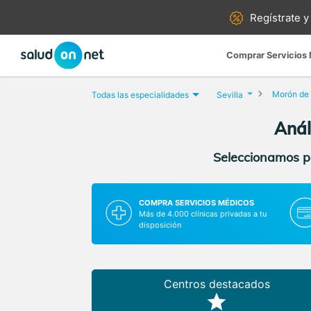
Regístrate y
Comprar Servicios
Morón de 
Todas las especialidades
Sevilla
Anál
Seleccionamos pa
COMPRA SERVICIOS MÉDICOS
Más de 4.000 clínicas privadas a tu
disposición
Centros destacados