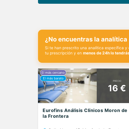
¿No encuentras la analítica
Si te han prescrito una analítica específica 
tu prescripción y en
menos de 24h lo tendrás
PRECIO
16 €
Eurofins Análisis Clínicos Moron de
la Frontera