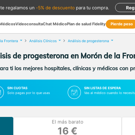
te regalamos
un
-5% de descuento
para tu compra
.
Reg
 Médicos
Videoconsulta
Chat Médico
Plan de salud Fidelity
Pierde peso
la Frontera
Análisis Clínicos
Análisis de progesterona
isis de progesterona en Morón de la Fro
ra ti los mejores hospitales, clínicas y médicos con p
SIN CUOTAS
SIN LISTAS DE ESPERA
Solo pagas por lo que usas
Vas al médico cuando lo necesit
El más barato
16 €