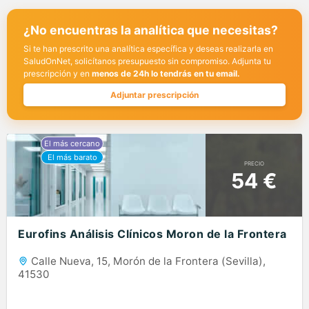
¿No encuentras la analítica que necesitas?
Si te han prescrito una analítica específica y deseas realizarla en
SaludOnNet, solicítanos presupuesto sin compromiso. Adjunta tu
prescripción y en
menos de 24h lo tendrás en tu email.
Adjuntar prescripción
PRECIO
54 €
Eurofins Análisis Clínicos Moron de la Frontera
Calle Nueva, 15, Morón de la Frontera (Sevilla),
41530