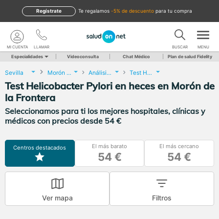
Regístrate
te regalamos
-5% de descuento
para tu compra
MI CUENTA
LLAMAR
BUSCAR
MENU
Especialidades
Videoconsulta
Chat Médico
Plan de salud Fidelity
Sevilla
Morón de la Frontera
Análisis Clínicos
Test Helicobacter Pylori en heces
Test Helicobacter Pylori en heces en Morón de
la Frontera
Seleccionamos para ti los mejores hospitales, clínicas y
médicos con precios desde 54 €
El más barato
El más cercano
Centros destacados
54 €
54 €
Ver mapa
Filtros