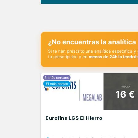
¿No encuentras la analítica
Si te han prescrito una analítica específica 
tu prescripción y en
menos de 24h lo tendrás
PRECIO
16 €
Eurofins LGS El Hierro