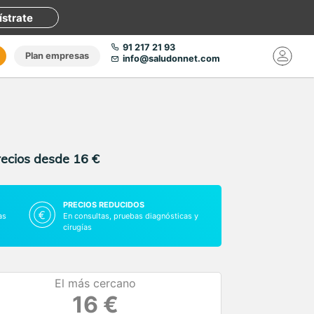
ístrate
91 217 21 93
Plan empresas
info@saludonnet.com
recios desde 16 €
PRECIOS REDUCIDOS
as
En consultas, pruebas diagnósticas y
cirugías
El más cercano
16 €