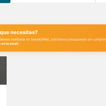
 que necesitas?
y deseas realizarla en SaludOnNet, solicítanos presupuesto sin compro
 en tu email.