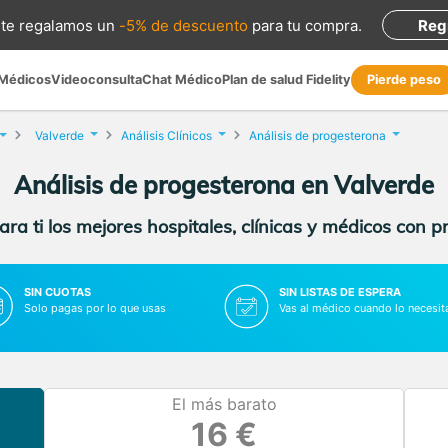
te regalamos
un
-5% de descuento
para tu compra
.
Reg
 Médicos
Videoconsulta
Chat Médico
Plan de salud Fidelity
Pierde peso
Valverde
Análisis Clínicos
Análisis de progesterona
Análisis de progesterona en Valverde
ra ti los mejores hospitales, clínicas y médicos con p
SIN CUOTAS
SIN LISTAS DE ESPERA
Solo pagas por lo que usas
Vas al médico cuando lo necesit
El más barato
16 €