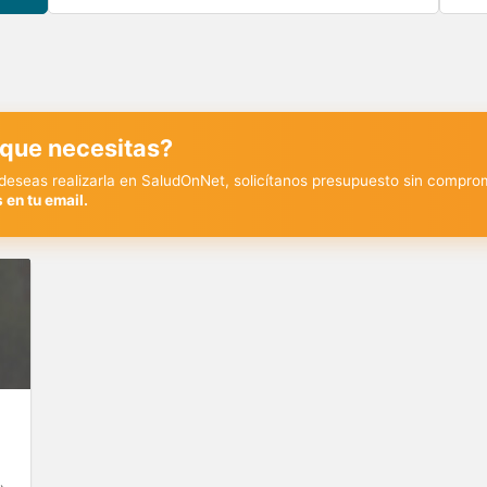
 que necesitas?
y deseas realizarla en SaludOnNet, solicítanos presupuesto sin compro
 en tu email.