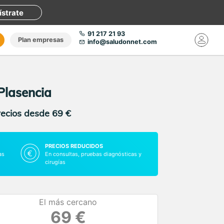
ístrate
91 217 21 93
Plan empresas
info@saludonnet.com
Plasencia
recios desde 69 €
PRECIOS REDUCIDOS
as
En consultas, pruebas diagnósticas y
cirugías
El más cercano
69 €