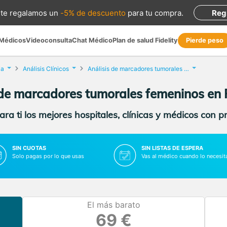
te regalamos
un
-5% de descuento
para tu compra
.
Reg
 Médicos
Videoconsulta
Chat Médico
Plan de salud Fidelity
Pierde peso
ia
Análisis Clínicos
Análisis de marcadores tumorales femeninos
 de marcadores tumorales femeninos en 
ra ti los mejores hospitales, clínicas y médicos con p
SIN CUOTAS
SIN LISTAS DE ESPERA
Solo pagas por lo que usas
Vas al médico cuando lo necesit
El más barato
69 €