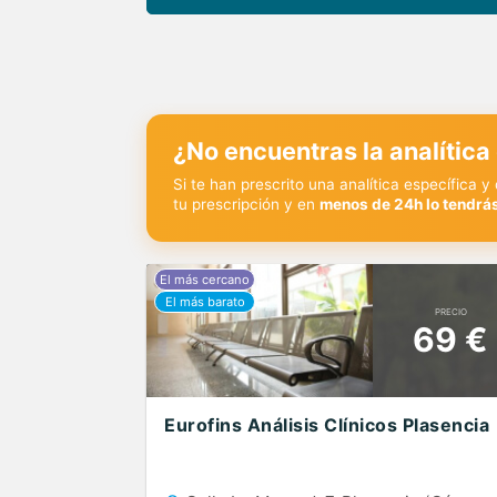
¿No encuentras la analítica
Si te han prescrito una analítica específica 
tu prescripción y en
menos de 24h lo tendrás
PRECIO
69 €
Eurofins Análisis Clínicos Plasencia