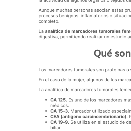
la actividad de algunos órganos o tejidos d
Aunque muchas personas asocian estas prue
procesos benignos, inflamatorios o situaci
completo.
La
analítica de marcadores tumorales fem
digestiva, permitiendo realizar un estudio 
Qué son
Los marcadores tumorales son proteínas o 
En el caso de la mujer, algunos de los marc
La analítica de marcadores tumorales femeni
CA 125.
Es uno de los marcadores más 
médicos.
CA 15-3.
Marcador utilizado especial
CEA (antígeno carcinoembrionario).
P
CA 19-9.
Se utiliza en el estudio de 
biliar.