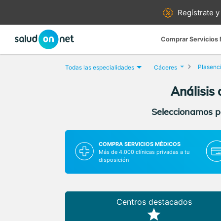
Regístrate y
Comprar Servicios
Plasenc
Todas las especialidades
Cáceres
Análisis
Seleccionamos pa
COMPRA SERVICIOS MÉDICOS
Más de 4.000 clínicas privadas a tu
disposición
Centros destacados