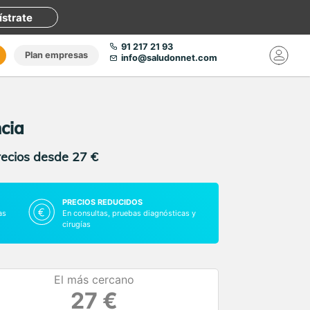
ístrate
91 217 21 93
Plan empresas
info@saludonnet.com
ncia
recios desde 27 €
PRECIOS REDUCIDOS
as
En consultas, pruebas diagnósticas y
cirugías
El más cercano
27 €