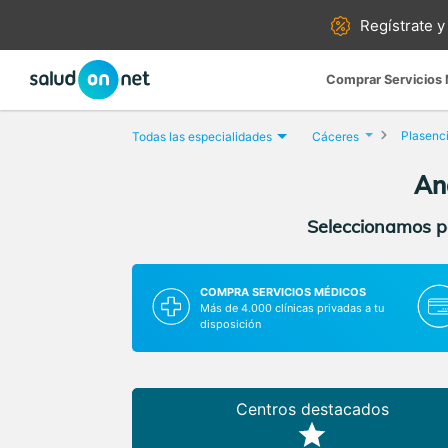
Regístrate y
Comprar Servicios
Plasenc
Todas las especialidades
Cáceres
Aná
Seleccionamos pa
COMPRA SERVICIOS MÉDICOS
Más de 4.000 clínicas privadas a tu
disposición
Centros destacados