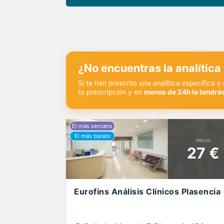
¿No encuentras la analítica
Si te han prescrito una analítica específica 
tu prescripción y en
menos de 24h lo tendrás
PRECIO
27 €
Eurofins Análisis Clínicos Plasencia