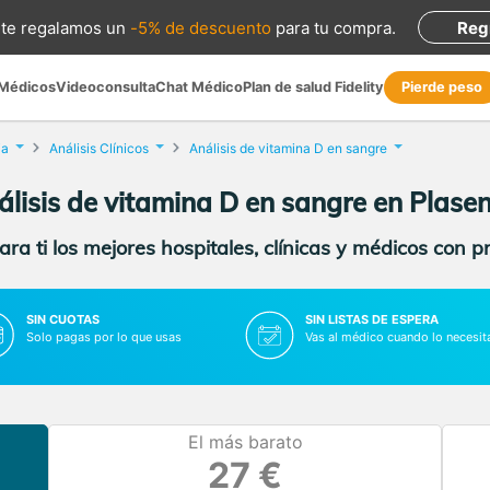
te regalamos
un
-5% de descuento
para tu compra
.
Reg
 Médicos
Videoconsulta
Chat Médico
Plan de salud Fidelity
Pierde peso
ia
Análisis Clínicos
Análisis de vitamina D en sangre
lisis de vitamina D en sangre en Plase
ra ti los mejores hospitales, clínicas y médicos con p
SIN CUOTAS
SIN LISTAS DE ESPERA
Solo pagas por lo que usas
Vas al médico cuando lo necesit
El más barato
27 €