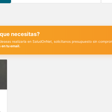
 que necesitas?
y deseas realizarla en SaludOnNet, solicítanos presupuesto sin compro
 en tu email.