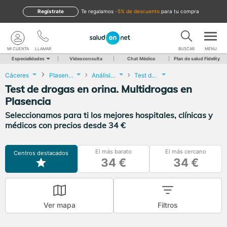
Regístrate
te regalamos
-5% de descuento
para tu compra
MI CUENTA
LLAMAR
BUSCAR
MENU
Especialidades
Videoconsulta
Chat Médico
Plan de salud Fidelity
Cáceres
Plasencia
Análisis Clínicos
Test de drogas en orina. Multidrogas
Test de drogas en orina. Multidrogas en
Plasencia
Seleccionamos para ti los mejores hospitales, clínicas y
médicos con precios desde 34 €
El más barato
El más cercano
Centros destacados
34 €
34 €
Ver mapa
Filtros