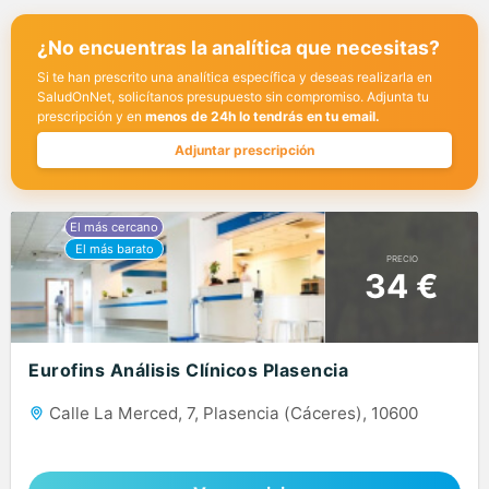
¿No encuentras la analítica que necesitas?
Si te han prescrito una analítica específica y deseas realizarla en
SaludOnNet, solicítanos presupuesto sin compromiso. Adjunta tu
prescripción y en
menos de 24h lo tendrás en tu email.
Adjuntar prescripción
PRECIO
34 €
Eurofins Análisis Clínicos Plasencia
Calle La Merced, 7, Plasencia (Cáceres), 10600