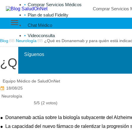
Comprar Servicios Médicos
Comprar Servicios 
Plan de salud Fidelity
Chat Médico
Videoconsulta
Blog
Neurología
¿Qué es Donanemab y para quién está indica
Síguenos
¿Qué es Donanemab y p
Equipo Médico de SaludOnNet
18/08/25
Neurología
5/5 (2 votos)
Donanemab actúa sobre la biología subyacente del Alzheimer
La capacidad del nuevo fármaco de ralentizar la progresión s