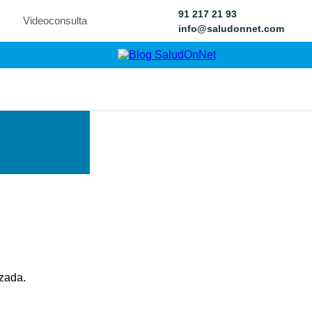
91 217 21 93
Videoconsulta
info@saludonnet.com
o?
zada.