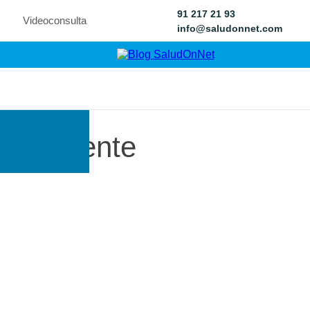
91 217 21 93
Videoconsulta
info@saludonnet.com
rpo y mente