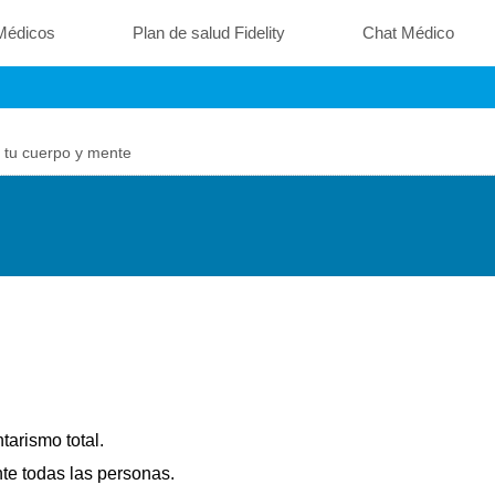
Médicos
Plan de salud Fidelity
Chat Médico
a tu cuerpo y mente
anso activo para tu cue
tarismo total.
te todas las personas.