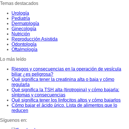
Temas destacados
Urología
Pediatría
Dermatología
Ginecología
Nutrición
Reproducción Asistida
Odontología
Oftalmología
Lo más leído
Riesgos y consecuencias en la operación de vesícula
biliar ¿es peligrosa?
Qué significa tener la creatinina alta o baja y cómo
regularla
Qué significa la TSH alta (tirotropina) y cómo bajarla:
síntomas y consecuencias
Qué significa tener los linfocitos altos y cómo bajarlos
Cómo bajar el ácido úrico. Lista de alimentos que lo
reducen
Síguenos en: