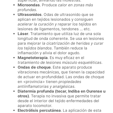
superficial
, aliviando las molestias.
Microondas
. Produce
calor en zonas más
profundas
.
Ultrasonidos
. Odas de ultrasonido que se
aplican en tejidos lesionados y consiguen
acelerar la curación y reparar los tejidos
en
lesiones de ligamentos, tendones … etc
.
Láser
. T
ratamiento que utiliza luz de una sola
longitud de onda coherente. Se usa en lesiones
para
mejorar la cicatrización de heridas y curar
los tejidos blandos
. También reduce la
inflamación y alivia el dolor agudo.
Magnetoterapia
. Es muy eficaz en el
tratamiento de lesiones músculo esqueléticas
.
Ondas de choque
. Este aparato produce
vibraciones mecánicas, que tienen la capacidad
de actuar en profundidad. Las ondas de choque
en <provincia>
tienen
propiedades
antiinflamatorias y analgésicas.
Diatermia profunda (tecar, Indiba en
Ourense
u
otros)
. Terapia no invasiva que permite tratar
desde el interior del tejido enfermedades del
aparato locomotor.
Electrólisis percutánea
. La aplicación de esta