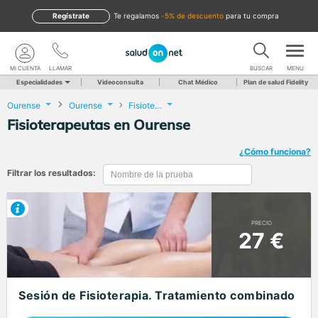
Regístrate
te regalamos
-5% de descuento
para tu compra
MI CUENTA
LLAMAR
BUSCAR
MENU
Especialidades
Videoconsulta
Chat Médico
Plan de salud Fidelity
Ourense
Ourense
Fisioterapia
Fisioterapeutas en Ourense
¿Cómo funciona?
Filtrar los resultados:
PRECIO
27 €
Sesión de Fisioterapia. Tratamiento combinado