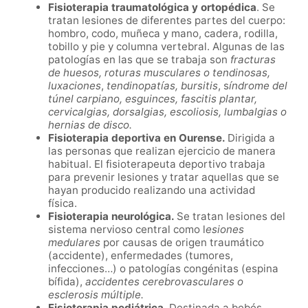
Fisioterapia traumatológica y ortopédica
. Se
tratan l
esiones de diferentes partes del cuerpo:
hombro, codo, muñeca y mano, cadera, rodilla,
tobillo y pie y columna vertebral. Algunas de las
patologías en las que se trabaja son
fracturas
de huesos, roturas musculares o tendinosas,
luxaciones
,
tendinopatías, bursitis
,
s
índrome del
túnel carpiano, esguinces, fascitis plantar,
cervicalgias, dorsalgias, escoliosis, lumbalgias o
hernias de disco.
Fisioterapia deportiva en
Ourense
.
Dirigida a
las personas que realizan ejercicio de manera
habitual. El fisioterapeuta deportivo trabaja
para prevenir lesiones y tratar aquellas que se
hayan producido realizando una actividad
física.
Fisioterapia neurológica.
Se tratan lesiones del
sistema nervioso central como l
esiones
medulares
por causas de origen traumático
(accidente), enfermedades (tumores,
infecciones…) o patologías congénitas (espina
bífida),
accidentes cerebrovasculares o
esclerosis múltiple.
Fisioterapia pediátrica.
Destinada a bebés,