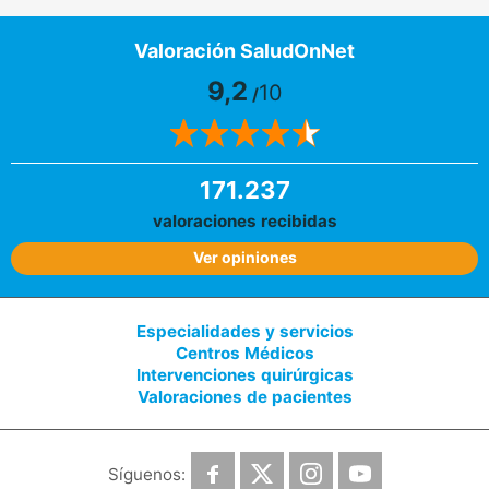
Valoración SaludOnNet
9,2
10
/
171.237
valoraciones recibidas
Ver opiniones
Especialidades y servicios
Centros Médicos
Intervenciones quirúrgicas
Valoraciones de pacientes
Síguenos: