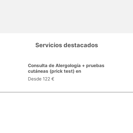
Servicios destacados
Consulta de Alergología + pruebas
cutáneas (prick test) en
Desde 122 €
Especialidades y servicios
Centros Médicos
Intervenciones quirúrgicas
Valoraciones de pacientes