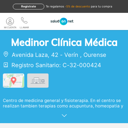
Regístrate
te regalamos
-5% de descuento
para tu compra
MI CUENTA
LLAMAR
Medinor Clínica Médica
Avenida Laza, 42
-
Verín
,
Ourense
Registro Sanitario: C-32-000424
Centro de medicina general y fisioterapia. En el centro se
realizan tambien terapias como acupuntura, homeopatia y
otras terpias