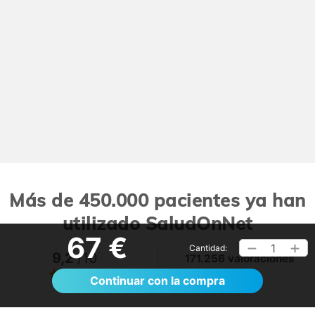
Más de 450.000 pacientes ya han
utilizado SaludOnNet
67 €
1
Cantidad:
9,2
/10
171.256 valoraciones
Ver >
Continuar con la compra