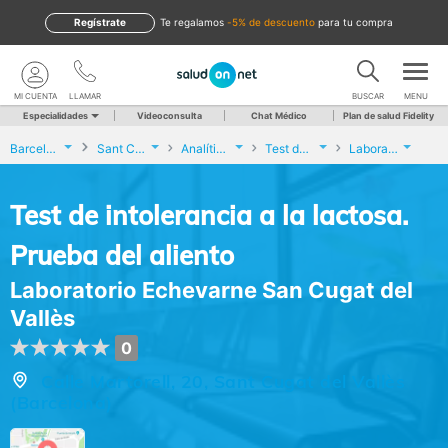
Regístrate
te regalamos
-5% de descuento
para tu compra
MI CUENTA
LLAMAR
BUSCAR
MENU
Especialidades
Videoconsulta
Chat Médico
Plan de salud Fidelity
Barcelona
Sant Cugat del Vallès
Analíticas y Genética
Test de intolerancia a la lactosa. Prueba del aliento
Laboratorio Echevarne San Cugat del Vallès
Test de intolerancia a la lactosa.
Prueba del aliento
Laboratorio Echevarne San Cugat del
Vallès
0
Calle Martorell, 20, Sant Cugat del Vallès
(Barcelona)