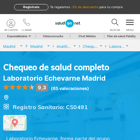
Regístrate
te regalamos
-5% de descuento
para tu compra
MI CUENTA
LLAMAR
BUSCAR
MENU
Especialidades
Videoconsulta
Chat Médico
Plan de salud Fidelity
Madrid
Madrid
Analíticas y Genética
Chequeo de salud completo
Laboratorio Echevarne Madrid
Chequeo de salud completo
Laboratorio Echevarne Madrid
9,3
(65 valoraciones)
Calle Villanueva, 9, Madrid (Madrid)
Registro Sanitario: CS0491
Laboratorio Echevarne, forma parte del grupo