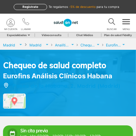
Regístrate
te regalamos
-5% de descuento
para tu compra
MI CUENTA
LLAMAR
BUSCAR
MENU
Especialidades
Videoconsulta
Chat Médico
Plan de salud Fidelity
Madrid
Madrid
Analíticas y Genética
Chequeo de salud completo
Eurofins Análisis Clínicos Habana
Chequeo de salud completo
Eurofins Análisis Clínicos Habana
Paseo de la Habana, 2, Madrid (Madrid)
Sin cita previa
Lun - Vie: 07:00h - 19:00h / Sáb: 08:00h - 13:00h