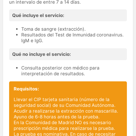
un intervalo de entre 7 a 14 días.
Qué incluye el servicio:
Toma de sangre (extracción).
Resultados del Test de Inmunidad coronavirus.
IgM e IgG.
Qué no incluye el servicio:
Consulta posterior con médico para
interpretación de resultados.
Requisitos:
Llevar el CIP tarjeta sanitaria (número de la
seguridad social) de su Comunidad Autónoma.
Acudir a realizarse la extracción con mascarilla.
Ayuno de 6-8 horas antes de la prueba.
En la Comunidad de Madrid NO es necesario
prescripción médica para realizarse la prueba.
La prueba es nominativa. En caso de necesitar