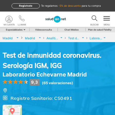
Regístrate
te regalamos
-5% de descuento
para tu compra
MI CUENTA
LLAMAR
BUSCAR
MENU
Especialidades
Videoconsulta
Chat Médico
Plan de salud Fidelity
Madrid
Madrid
Analíticas y Genética
Test de inmunidad coronavirus. Serología IGM, IGG
Laboratorio Echevarne Madrid
Test de inmunidad coronavirus.
Serología IGM, IGG
Laboratorio Echevarne Madrid
9,3
(65 valoraciones)
Calle Villanueva, 9, Madrid (Madrid)
Registro Sanitario: CS0491