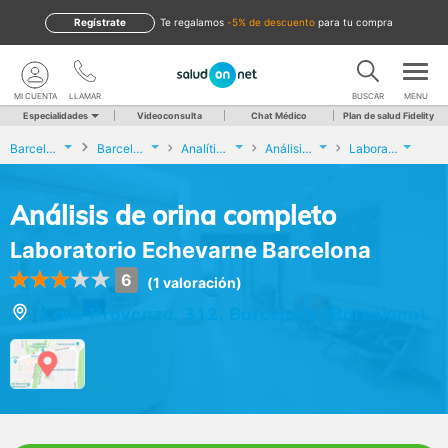
Regístrate
te regalamos
-5% de descuento
para tu compra
MI CUENTA
LLAMAR
BUSCAR
MENU
Especialidades
Videoconsulta
Chat Médico
Plan de salud Fidelity
Barcelona
Barcelona
Analíticas y Genética
Análisis de orina completo
Laboratorio Echevarne Barcelona
Análisis de orina completo
Laboratorio Echevarne Barcelona
6
(1 valoración)
Calle Provenza, 312, Barcelona (Barcelona)