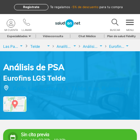
Regístrate
te regalamos
-5% de descuento
para tu compra
MI CUENTA
LLAMAR
BUSCAR
MENU
Especialidades
Videoconsulta
Chat Médico
Plan de salud Fidelity
Las Palmas
Telde
Analíticas y Genética
Análisis de PSA
Eurofins LGS Telde
Análisis de PSA
Eurofins LGS Telde
Calle Los Golfines, 3, Telde (Las Palmas)
Sin cita previa
Lun - Vie: 07:30h - 10:30h