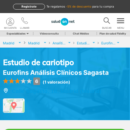
Regístrate
te regalamos
-5% de descuento
para tu compra
MI CUENTA
LLAMAR
BUSCAR
MENU
Especialidades
Videoconsulta
Chat Médico
Plan de salud Fidelity
Madrid
Madrid
Analíticas y Genética
Estudio de cariotipo
Eurofins Análisis Clínicos Sagasta
Estudio de cariotipo
Eurofins Análisis Clínicos Sagasta
6
(1 valoración)
Calle Sagasta, 18, Madrid (Madrid)