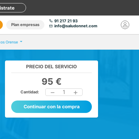
ístrate
91 217 21 93
Plan empresas
info@saludonnet.com
icos Orense
PRECIO DEL SERVICIO
95 €
1
Cantidad:
Continuar con la compra