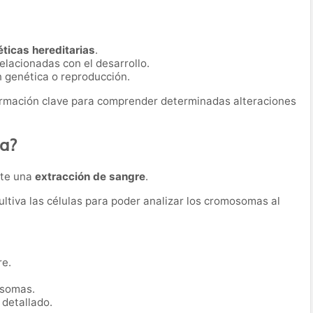
éticas hereditarias
.
lacionadas con el desarrollo.
genética o reproducción.
ormación clave para comprender determinadas alteraciones
ba?
nte una
extracción de sangre
.
cultiva las células para poder analizar los cromosomas al
re.
osomas.
 detallado.