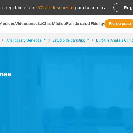
te regalamos
un
-5% de descuento
para tu compra
.
Reg
 Médicos
Videoconsulta
Chat Médico
Plan de salud Fidelity
Pierde peso
Analíticas y Genética
Estudio de cariotipo
Eurofins Análisis Clín
ense
d)