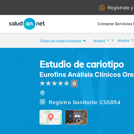
Regístrate y
Comprar Servicios
Madrid
Todas las especialidades
Madrid
Estudio de cariotipo
Eurofins Análisis Clínicos Or
0
Calle Orense, 29, Madrid (Madri
Registro Sanitario: CS5854