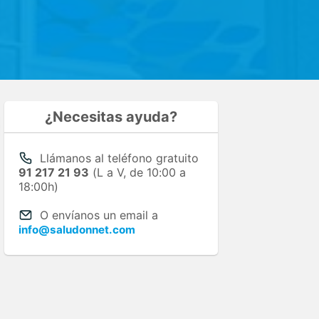
¿Necesitas ayuda?
Llámanos al teléfono gratuito
91 217 21 93
(L a V, de 10:00 a
18:00h)
O envíanos un email a
info@saludonnet.com