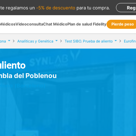
te regalamos
un
-5% de descuento
para tu compra
.
Reg
 Médicos
Videoconsulta
Chat Médico
Plan de salud Fidelity
Pierde peso
lona
Analíticas y Genética
Test SIBO. Prueba de aliento
liento
ambla del Poblenou
lona (Barcelona)