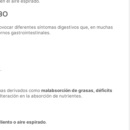
n el aire espirado.
IBO
ovocar diferentes síntomas digestivos que, en muchas
rnos gastrointestinales.
.
mas derivados como
malabsorción de grasas, déficits
alteración en la absorción de nutrientes.
liento o aire espirado
.