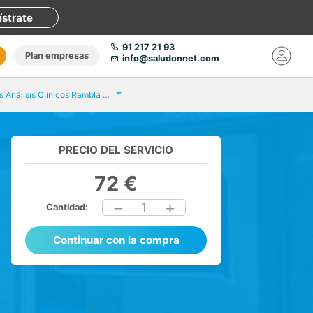
ístrate
91 217 21 93
Plan empresas
info@saludonnet.com
Eurofins Análisis Clínicos Rambla del Poblenou
PRECIO DEL SERVICIO
72 €
1
Cantidad:
Continuar con la compra