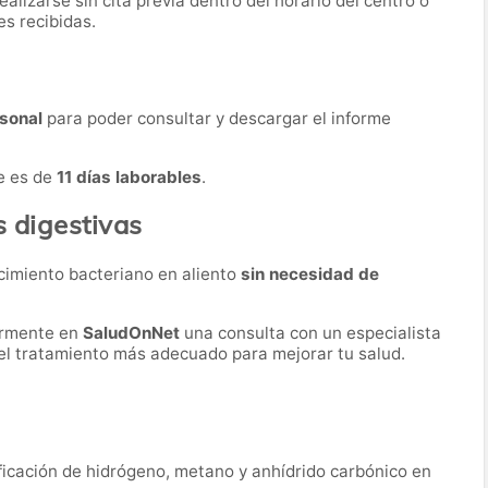
lizarse sin cita previa dentro del horario del centro o
es recibidas.
sonal
para poder consultar y descargar el informe
e es de
11 días laborables
.
s digestivas
cimiento bacteriano en aliento
sin necesidad de
ormente en
SaludOnNet
una consulta con un especialista
r el tratamiento más adecuado para mejorar tu salud.
ficación de hidrógeno, metano y anhídrido carbónico en