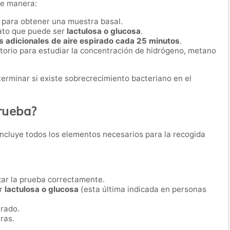
te manera:
o para obtener una muestra basal.
rato que puede ser
lactulosa o glucosa
.
s adicionales de aire espirado cada 25 minutos
.
torio para estudiar la concentración de hidrógeno, metano
terminar si existe sobrecrecimiento bacteriano en el
prueba?
O incluye todos los elementos necesarios para la recogida
zar la prueba correctamente.
er
lactulosa o glucosa
(esta última indicada en personas
irado.
ras.