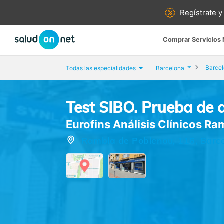
Regístrate y
Comprar Servicios
Barce
Todas las especialidades
Barcelona
Test SIBO. Prueba de a
Eurofins Análisis Clínicos R
Rambla de Poblenou, 116, Barce