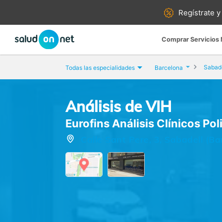
Regístrate y
Comprar Servicios
Sabade
Todas las especialidades
Barcelona
Análisis de VIH
Eurofins Análisis Clínicos Pol
Calle Sant Pere, 3, Sabadell (Ba