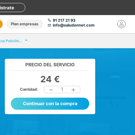
ístrate
91 217 21 93
Plan empresas
info@saludonnet.com
Eurofins Análisis Clínicos Policlínic Sabadell
PRECIO DEL SERVICIO
24 €
1
Cantidad:
Continuar con la compra