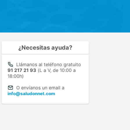
¿Necesitas ayuda?
Llámanos al teléfono gratuito
91 217 21 93
(L a V, de 10:00 a
18:00h)
O envíanos un email a
info@saludonnet.com