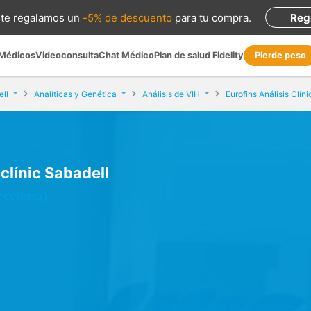
te regalamos
un
-5% de descuento
para tu compra
.
Reg
 Médicos
Videoconsulta
Chat Médico
Plan de salud Fidelity
Pierde peso
ll
Analíticas y Genética
Análisis de VIH
iclínic Sabadell
rcelona)