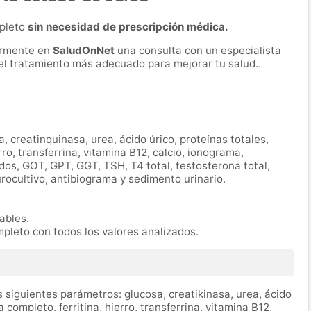
mpleto
sin necesidad de prescripción médica.
ormente en
SaludOnNet
una consulta con un especialista
r el tratamiento más adecuado para mejorar tu salud..
a, creatinquinasa, urea, ácido úrico, proteínas totales,
ro, transferrina, vitamina B12, calcio, ionograma,
ridos, GOT, GPT, GGT, TSH, T4 total, testosterona total,
urocultivo, antibiograma y sedimento urinario.
rables.
mpleto con todos los valores analizados.
 siguientes parámetros: glucosa, creatikinasa, urea, ácido
completo, ferritina, hierro, transferrina, vitamina B12,