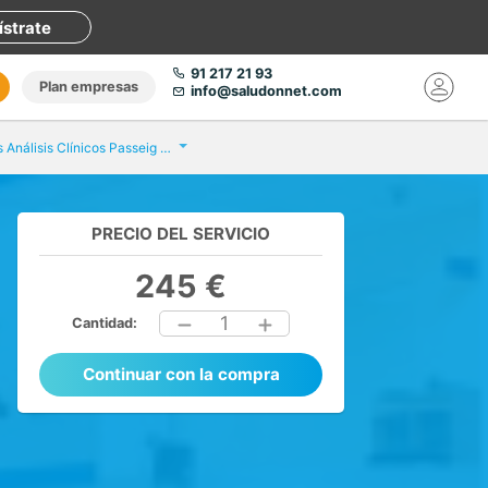
ístrate
91 217 21 93
Plan empresas
info@saludonnet.com
Eurofins Análisis Clínicos Passeig de Gràcia
PRECIO DEL SERVICIO
245 €
1
Cantidad:
Continuar con la compra