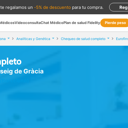
te regalamos
un
-5% de descuento
para tu compra
.
Reg
 Médicos
Videoconsulta
Chat Médico
Plan de salud Fidelity
Pierde peso
lona
Analíticas y Genética
Chequeo de salud completo
pleto
sseig de Gràcia
(Barcelona)