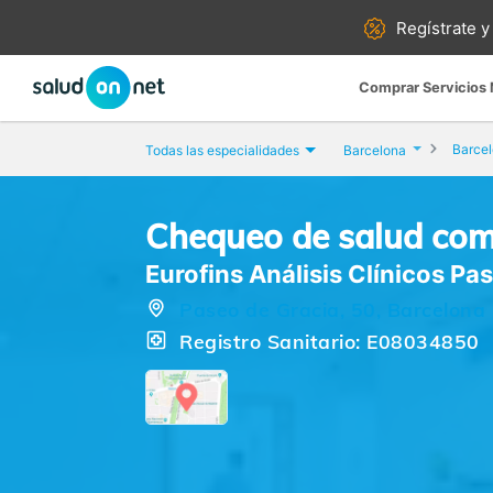
Regístrate y
Comprar Servicios
Barce
Todas las especialidades
Barcelona
Chequeo de salud com
Eurofins Análisis Clínicos Pa
Paseo de Gracia, 50, Barcelona 
Registro Sanitario: E08034850