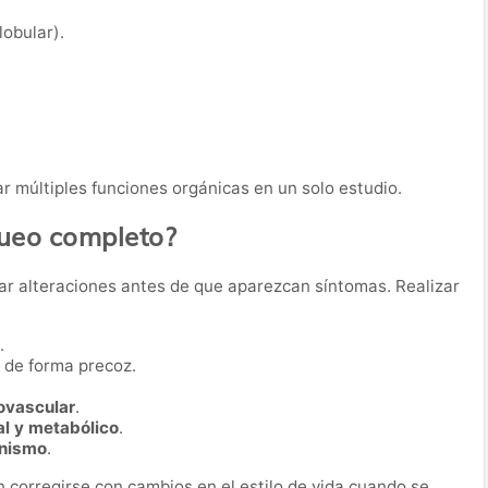
obular).
r múltiples funciones orgánicas en un solo estudio.
queo completo?
ar alteraciones antes de que aparezcan síntomas. Realizar
.
de forma precoz.
iovascular
.
al y metabólico
.
anismo
.
corregirse con cambios en el estilo de vida cuando se