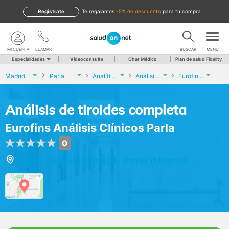
Regístrate
te regalamos
-5% de descuento
para tu compra
MI CUENTA
LLAMAR
BUSCAR
MENU
Especialidades
Videoconsulta
Chat Médico
Plan de salud Fidelity
Madrid
Parla
Analíticas y Genética
Análisis de tiroides completa
Eurofins Análisis Clínicos Parla
Análisis de tiroides completa
Eurofins Análisis Clínicos Parla
0
Calle Río Guadiana, 1, Parla (Madrid)