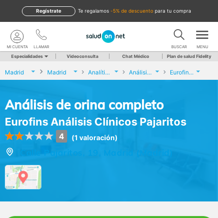
Regístrate
te regalamos
-5% de descuento
para tu compra
MI CUENTA
LLAMAR
BUSCAR
MENU
Especialidades
Videoconsulta
Chat Médico
Plan de salud Fidelity
Madrid
Madrid
Analíticas y Genética
Análisis de orina completo
Eurofins Análisis Clínicos Pajaritos
Análisis de orina completo
Eurofins Análisis Clínicos Pajaritos
4
(1 valoración)
Calle Pajaritos, 19, Madrid (Madrid)