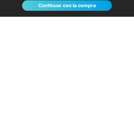
Ver >
Continuar con la compra
El proceso de reserva fue sumamente
sencillo. La videollamada con la médica resultó
de gran ayuda: me explicó detalladamente las
posibles causas de mi dolencia, me recomendó
medidas para aliviar los síntomas de inmediato y
me indicó los siguientes pasos a seguir según
los resultados de la resonancia.
- Anónimo
04/08/2026
Servicios destacados