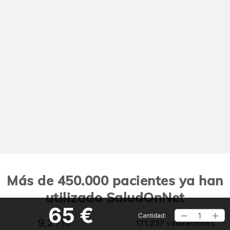
Más de 450.000 pacientes ya han
utilizado SaludOnNet
65 €
1
Cantidad:
9,2
/10
171.237 valoraciones