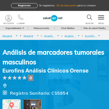
Regístrate
te regalamos
-5% de descuento
para tu compra
MI CUENTA
LLAMAR
BUSCAR
MENU
Especialidades
Videoconsulta
Chat Médico
Plan de salud Fidelity
Madrid
Madrid
Analíticas y Genética
Análisis de marcadores tumorales masculinos
Eurofins Análisis Clínicos Orense
Análisis de marcadores tumorales
masculinos
Eurofins Análisis Clínicos Orense
0
Calle Orense, 29, Madrid (Madrid)
Registro Sanitario: CS5854